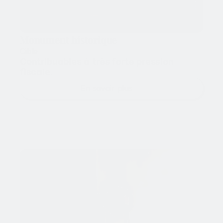
Monument historique
Cible
Contribuables à très forte pression 
fiscale.
En savoir plus