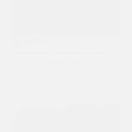
Loi Jeanbrun
Cible
Investisseurs et rénovateurs urbains.
En savoir plus