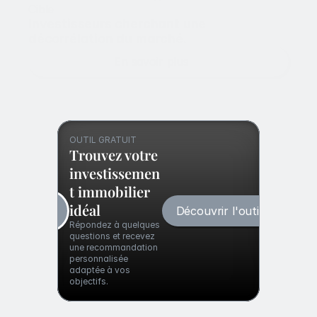
Cible
Investisseurs cherchant une 
décorrélation du marché.
En savoir plus
OUTIL GRATUIT
Trouvez votre 
investissemen
t immobilier 
idéal
Découvrir l'outil
Répondez à quelques 
questions et recevez 
une recommandation 
personnalisée 
adaptée à vos 
objectifs.