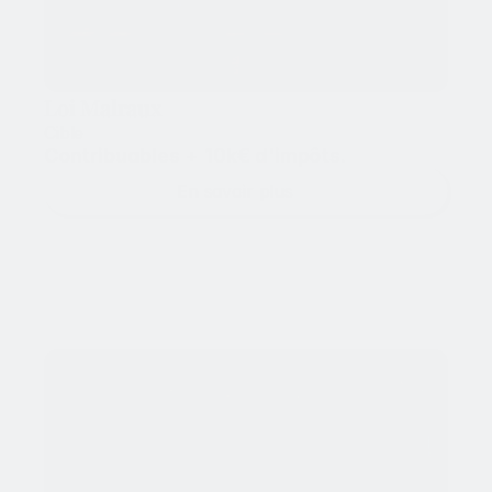
Loi Malraux
Cible
Contribuables + 10k€ d'impôts.
En savoir plus