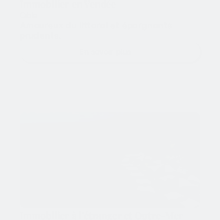
Immobilier en Vendée 
Cible
Amoureux du littoral et épargnants 
prudents.
En savoir plus
Immobilier à l’étranger et Outre-Mer