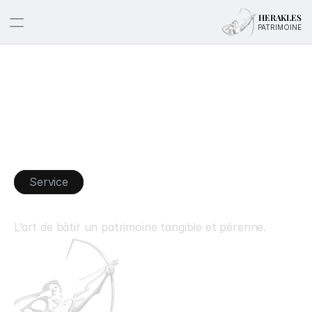
HERAKLES
PATRIMOINE
Service
Immobilier
d'investissement
L’art de bâtir un patrimoine tangible et pérenne.