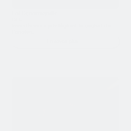
Loi Denormandie
Cible
Investisseurs privilégiant le cachet de 
l'ancien.
En savoir plus