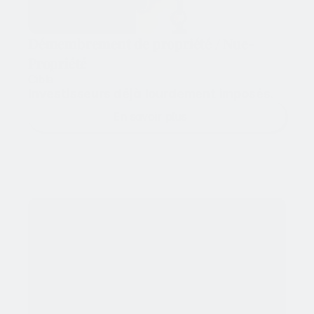
Démembrement de propriété / Nue-
Propriété
Cible
Investisseurs déjà lourdement imposés.
En savoir plus