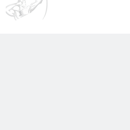
Nos diverses prestations d'assurance 
de personnes
Assurance Vie
1
Véritable « couteau suisse » de l'épargne, 
l'assurance-vie est bien plus qu'un simple 
placement : c'est l'enveloppe fiscale la 
plus polyvalente du droit français. Elle 