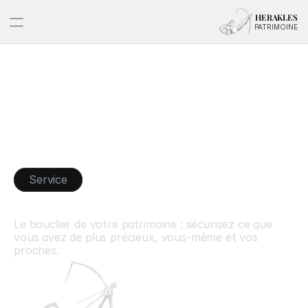
HERAKLES
PATRIMOINE
Service
Assurance
de
personnes
Le bouclier de votre patrimoine : sécurisez ce que 
vous avez de plus précieux, vous-même et vos 
proches.