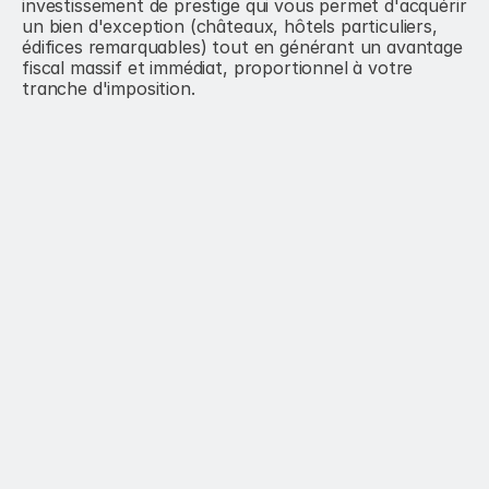
investissement de prestige qui vous permet d'acquérir 
un bien d'exception (châteaux, hôtels particuliers, 
édifices remarquables) tout en générant un avantage 
fiscal massif et immédiat, proportionnel à votre 
tranche d'imposition.
Défiscalisation totale sans aucun 
plafonnement.
Avantage #1
Cible
Réduire 
Contribuables à très 
drastiquement son 
forte pression 
revenu imposable 
fiscale.
tout en se 
constituant un 
patrimoine 
immobilier de 
prestige unique.
Contactez nous